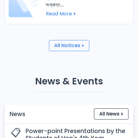
সংক্রান্ত...
Read More
All Notices
News & Events
News
All News
📋️
Power-point Presentations by the