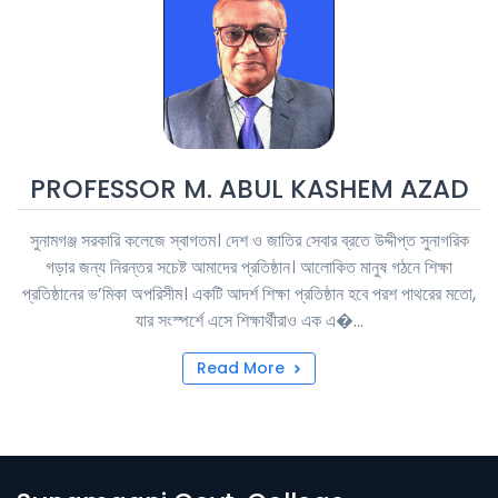
PROFESSOR M. ABUL KASHEM AZAD
সুনামগঞ্জ সরকারি কলেজে স্বাগতম। দেশ ও জাতির সেবার ব্রতে উদ্দীপ্ত সুনাগরিক
গড়ার জন্য নিরন্তর সচেষ্ট আমাদের প্রতিষ্ঠান। আলোকিত মানুষ গঠনে শিক্ষা
প্রতিষ্ঠানের ভ’মিকা অপরিসীম। একটি আদর্শ শিক্ষা প্রতিষ্ঠান হবে পরশ পাথরের মতো,
যার সংস্পর্শে এসে শিক্ষার্থীরাও এক এ�...
Read More