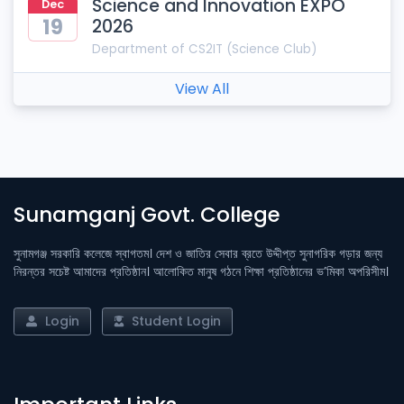
Science and Innovation EXPO
Dec
19
2026
Department of
CS2IT (Science Club)
View All
Sunamganj Govt. College
সুনামগঞ্জ সরকারি কলেজে স্বাগতম। দেশ ও জাতির সেবার ব্রতে উদ্দীপ্ত সুনাগরিক গড়ার জন্য
নিরন্তর সচেষ্ট আমাদের প্রতিষ্ঠান। আলোকিত মানুষ গঠনে শিক্ষা প্রতিষ্ঠানের ভ’মিকা অপরিসীম।
Login
Student Login