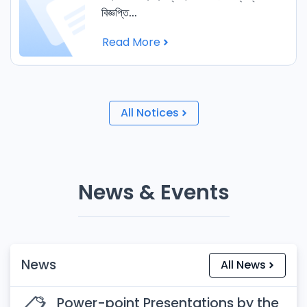
বিজ্ঞপ্তি...
Read More
All Notices
News & Events
News
All News
📋️
Power-point Presentations by the