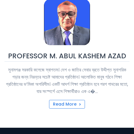
PROFESSOR M. ABUL KASHEM AZAD
সুনামগঞ্জ সরকারি কলেজে স্বাগতম। দেশ ও জাতির সেবার ব্রতে উদ্দীপ্ত সুনাগরিক
গড়ার জন্য নিরন্তর সচেষ্ট আমাদের প্রতিষ্ঠান। আলোকিত মানুষ গঠনে শিক্ষা
প্রতিষ্ঠানের ভ’মিকা অপরিসীম। একটি আদর্শ শিক্ষা প্রতিষ্ঠান হবে পরশ পাথরের মতো,
যার সংস্পর্শে এসে শিক্ষার্থীরাও এক এ�...
Read More