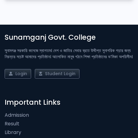
Sunamganj Govt. College
সুনামগঞ্জ সরকারি কলেজে স্বাগতম। দেশ ও জাতির সেবার ব্রতে উদ্দীপ্ত সুনাগরিক গড়ার জন্য
নিরন্তর সচেষ্ট আমাদের প্রতিষ্ঠান। আলোকিত মানুষ গঠনে শিক্ষা প্রতিষ্ঠানের ভ’মিকা অপরিসীম।
Login
Student Login
Important Links
Admission
Result
Library