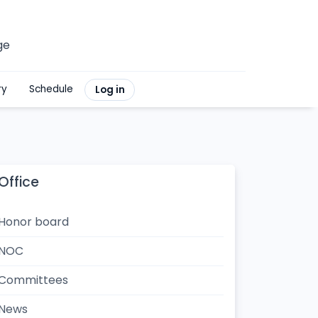
ge
ry
Schedule
Log in
Office
Honor board
NOC
Committees
News