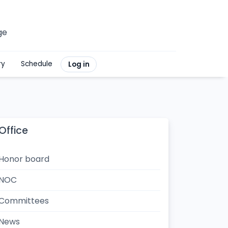
ge
ry
Schedule
Log in
Office
Honor board
NOC
Committees
News