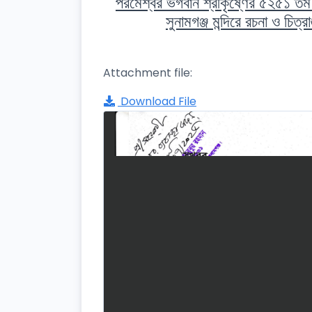
পরমেশ্বর ভগবান শ্রীকৃষ্ণের ৫২৫১ তম 
সুনামগঞ্জ মন্দিরে রচনা ও চি
Attachment file:
Download File