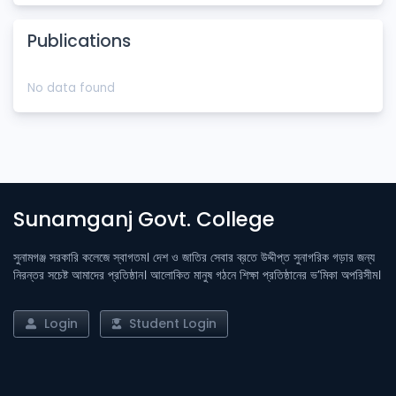
Publications
No data found
Sunamganj Govt. College
সুনামগঞ্জ সরকারি কলেজে স্বাগতম। দেশ ও জাতির সেবার ব্রতে উদ্দীপ্ত সুনাগরিক গড়ার জন্য
নিরন্তর সচেষ্ট আমাদের প্রতিষ্ঠান। আলোকিত মানুষ গঠনে শিক্ষা প্রতিষ্ঠানের ভ’মিকা অপরিসীম।
Login
Student Login