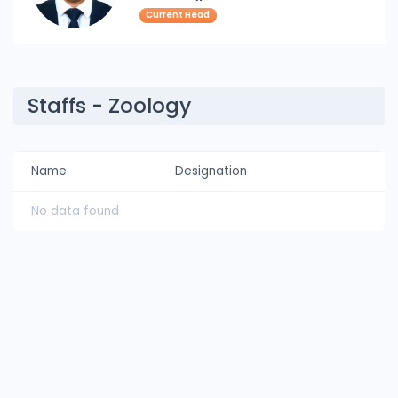
Current Head
Staffs - Zoology
Name
Designation
No data found
Sunamganj Govt. College
সুনামগঞ্জ সরকারি কলেজে স্বাগতম। দেশ ও জাতির সেবার ব্রতে উদ্দীপ্ত সুনাগরিক গড়ার জন্য
নিরন্তর সচেষ্ট আমাদের প্রতিষ্ঠান। আলোকিত মানুষ গঠনে শিক্ষা প্রতিষ্ঠানের ভ’মিকা অপরিসীম।