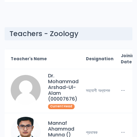
Teachers - Zoology
Joinin
Teacher's Name
Designation
Date
Dr.
Mohammad
Arshad-Ul-
সহযোগী অধ্যাপক
--
Alam
(00007676)
Current Head
Mannaf
Ahammad
প্রভাষক
--
Munna ()