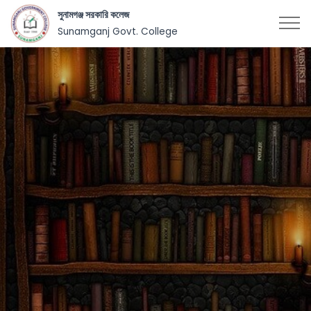
সুনামগঞ্জ সরকারি কলেজ
Sunamganj Govt. College