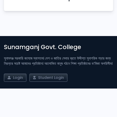
Sunamganj Govt. College
সুনামগঞ্জ সরকারি কলেজে স্বাগতম। দেশ ও জাতির সেবার ব্রতে উদ্দীপ্ত সুনাগরিক গড়ার জন্য
নিরন্তর সচেষ্ট আমাদের প্রতিষ্ঠান। আলোকিত মানুষ গঠনে শিক্ষা প্রতিষ্ঠানের ভ’মিকা অপরিসীম।
Login
Student Login
Important Links
Admission