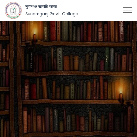
সুনামগঞ্জ সরকারি কলেজ
Sunamganj Govt. College