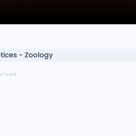
tices - Zoology
a found