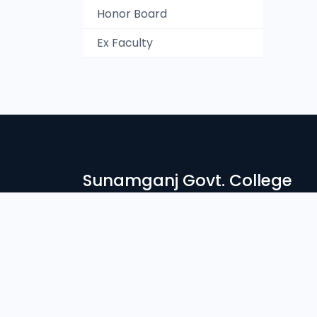
Honor Board
Ex Faculty
Sunamganj Govt. College
সুনামগঞ্জ সরকারি কলেজে স্বাগতম। দেশ ও জাতির সেবার ব্রতে উদ্দীপ্ত সু
নিরন্তর সচেষ্ট আমাদের প্রতিষ্ঠান। আলোকিত মানুষ গঠনে শিক্ষা প্রতিষ্ঠান
Login
Student Login