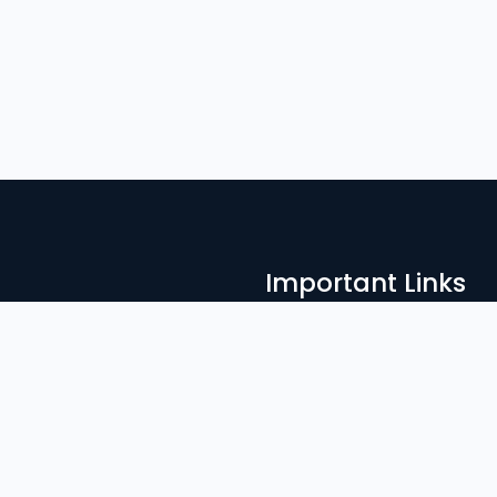
Important Links
Admission
নাগরিক গড়ার জন্য
ের ভ’মিকা অপরিসীম।
Result
Library
Notices
News