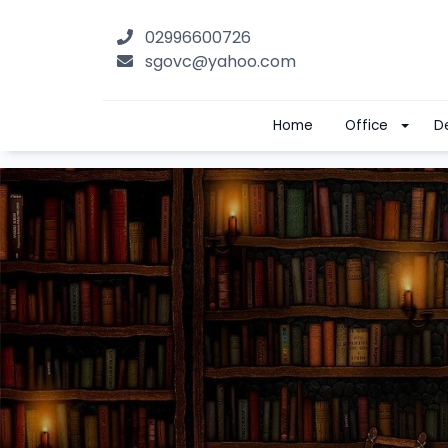
02996600726
sgovc@yahoo.com
Home
Office
D