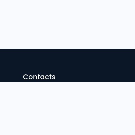
Contacts
Hasan Nagor, Sunamgonj Sodar
Contact:
02996600726
Email:
sgovc@yahoo.com