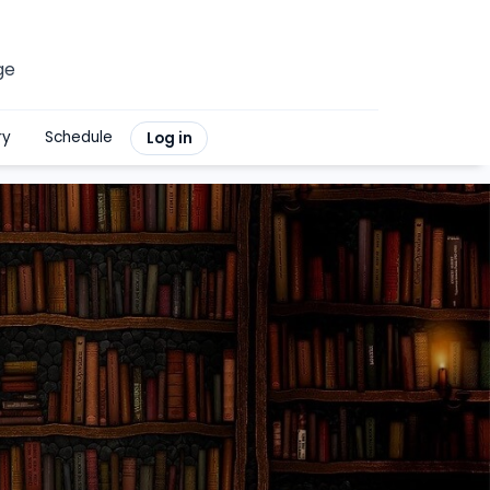
ge
ry
Schedule
Log in