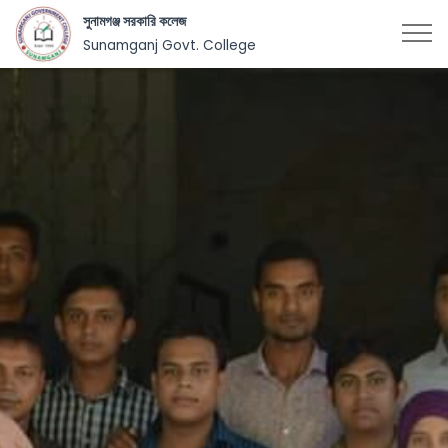
সুনামগঞ্জ সরকারি কলেজ
Sunamganj Govt. College