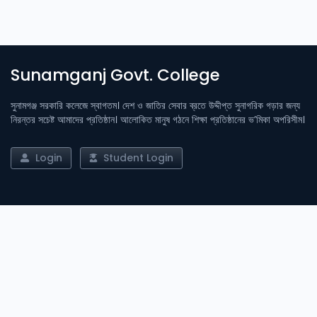
Sunamganj Govt. College
সুনামগঞ্জ সরকারি কলেজে স্বাগতম। দেশ ও জাতির সেবার ব্রতে উদ্দীপ্ত সুনাগরিক গড়ার জন্য
নিরন্তর সচেষ্ট আমাদের প্রতিষ্ঠান। আলোকিত মানুষ গঠনে শিক্ষা প্রতিষ্ঠানের ভ’মিকা অপরিসীম।
Login
Student Login
Important Links
Admission
Result
Library
Notices